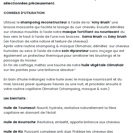
sélectionnées précieusement.
CONSEILS D’UTILISATION
Utilisez le
shampoing reconstructeur
à l’aide de la “
Amy Brush
” une
brosse massante qui facilite le lavage du cuir chevelu. Ensuite démêlez
sur cheveux mouillés à l’aide notre
masque fortifiant ou nourrissant
du
bas vers le haut à l’aide de l’une nos brosses :
Sama Brush
ou
Easy brush
(en fonction de votre nature et texture de cheveux).
Après votre routine shampoing & masque Olimahair, démêlez sur cheveux
humides ou secs à l’aide de notre
soin réparateur
sans rinçage qui est
également un protecteur thermique pour améliorer les brushings et le
passage du lisseur.
En fin de coiffage, mettez une touche de notre
huile végétale Olimahair
sur les pointes pour une brillance absolue !
En bain d’huile mélangez notre huile avec le masque nourrissant et du
miel, laissez poser quelques heures ou une nuit, et procédez ensuite à
votre routine capillaire Olimahair (shampoing, masque & soin.)
Les bienfaits :
Huile de Tournesol:
Nourrit, hydrate, revitalise naturellement la fibre
capillaire en donnant de l’éclat.
Huile de Bourrache
: Revitalise, embellit, apporte brillance aux cheveux.
Huile de Riz
: Puissant complexe anti âge. Protège les cheveux des